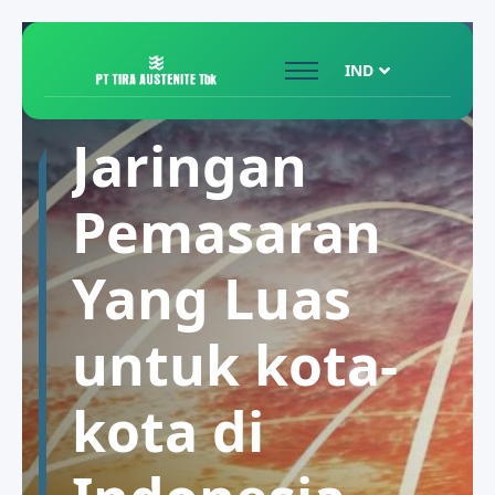
IND
Tujuan Kami
Jaringan
adalah
Pemasaran
Menjadi
Yang Luas
Mitra Pilihan
untuk kota-
Pertama
kota di