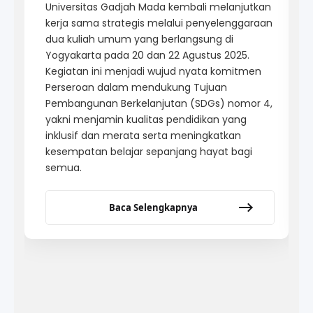
kembali menggelar pelatihan fire drill tahunan
di kantor pusat sebagai bentuk komitmen
perusahaan dalam menciptakan lingkungan
kerja yang aman dan siaga. Inisiatif ini
merupakan bagian dari upaya berkelanjutan
perusahaan dalam mendukung Tujuan
Pembangunan Berkelanjutan (SDGs),
khususnya Tujuan ke-8 tentang pekerjaan
layak dan pertumbuhan ekonomi, serta
Tujuan ke-3 mengenai kehidupan sehat dan
sejahtera.
Baca Selengkapnya