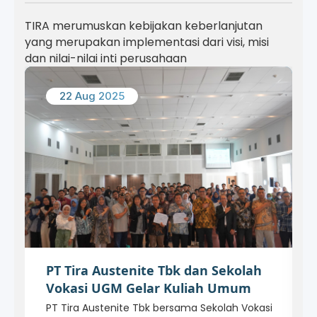
TIRA merumuskan kebijakan keberlanjutan
yang merupakan implementasi dari visi, misi
dan nilai-nilai inti perusahaan
11 Jun 2025
Kolaborasi PT. Tira Austenite, Tbk
dan Damkar Jakarta Utara dalam
Pelatihan Fire Drill
Pada 11 Juni 2025, PT. Tira Austenite, Tbk